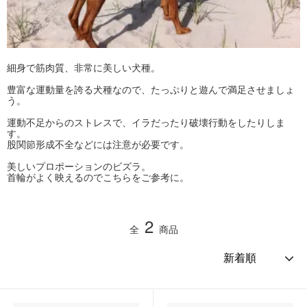
細身で筋肉質、非常に美しい犬種。
豊富な運動量を誇る犬種なので、たっぷりと遊んで満足させましょ
う。
運動不足からのストレスで、イラだったり破壊行動をしたりしま
す。
股関節形成不全などには注意が必要です。
美しいプロポーションのビズラ。
首輪がよく映えるのでこちらをご参考に。
2
全
商品