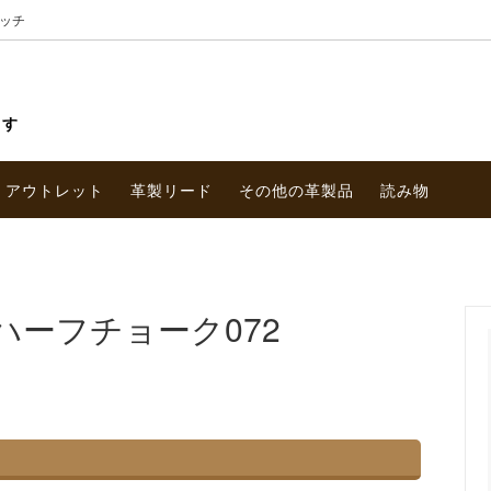
ッチ
ます
アウトレット
革製リード
その他の革製品
読み物
ーフチョーク072