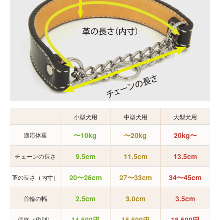
小型犬用
中型犬用
大型犬用
〜10kg
〜20kg
20kg〜
適応体重
9.5cm
11.5cm
13.5cm
チェーンの長さ
20〜26cm
27〜33cm
34〜45cm
革の長さ（内寸）
2.5cm
3.0cm
3.5cm
首輪の幅
14,500円
15,500円
18,500円
価格（税別）