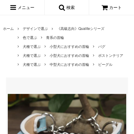
メニュー
検索
カート
ホーム
デザインで選ぶ
《高級志向》Qualiteシリーズ
色で選ぶ
青系の首輪
犬種で選ぶ
小型犬におすすめの首輪
パグ
犬種で選ぶ
小型犬におすすめの首輪
ボストンテリア
犬種で選ぶ
中型犬におすすめの首輪
ビーグル