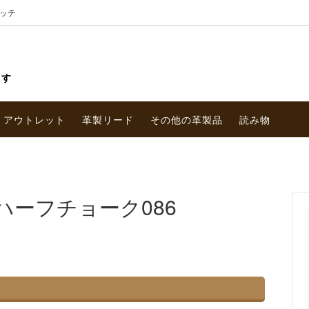
ッチ
ます
アウトレット
革製リード
その他の革製品
読み物
ーフチョーク086