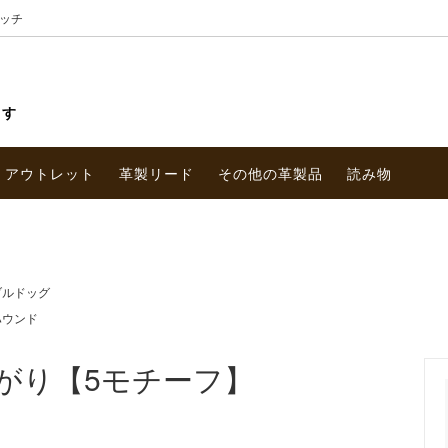
ッチ
ます
アウトレット
革製リード
その他の革製品
読み物
ブルドッグ
ハウンド
がり【5モチーフ】