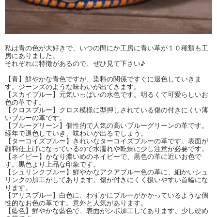
私は青の色が大好きで、いつの間にか工房に青い革が１０種類も工
房にありました。
それぞれに特徴があるので、ぜひ見て下さい♪
【青】鮮やかな青色ですが、染料の関係ですぐに退色していきま
す。ジーンズのような味わいが出てきます。
【スカイブルー】元気いっぱいの水色です。明るくて可愛らしいお
色の革です。
【クロスブルー】クロス模様に型押しされている傷の付きにくい薄
いブルーの革です。
【ブルーグリーン】個性的で人気の高いブルーグリーンの革です。
経年で退色していき、味わいが出るでしょう。
【ターコイズブルー】きれいなターコイズブルーの革です。表面が
顔料仕上げになっているので水濡れや乾燥に少し注意が必要です。
【ネイビー】かなり濃いめのネイビーで、黒色の革に近いお色で
す。黒色より上品な印象です。
【シュリンクブルー】鮮やかなアクアブルー色の革に、細かいシュ
リンクの加工がしてあります。傷が付きにくく扱いやすい首輪にな
ります。
【アリスブルー】白色に、わずかにブルーがかかっているような個
性的なお色の革です。意外と人気があります。
【藍色】鮮やかな藍色で、表面がシボ加工してあります。少し硬め